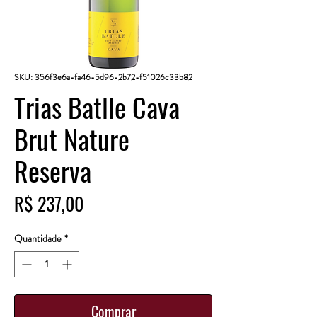
SKU: 356f3e6a-fa46-5d96-2b72-f51026c33b82
Trias Batlle Cava
Brut Nature
Reserva
Preço
R$ 237,00
Quantidade
*
Comprar