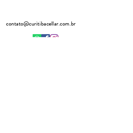
contato@curitibacellar.com.br
(41) 9 8867 2762
(41) 9 8815 3255
Enviar
A venda de bebidas alcoólicas é