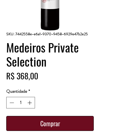
SKU: 7442558e-e6a1-9370-9458-6929e47b2e25
Medeiros Private
Selection
Preço
R$ 368,00
Quantidade
*
Comprar