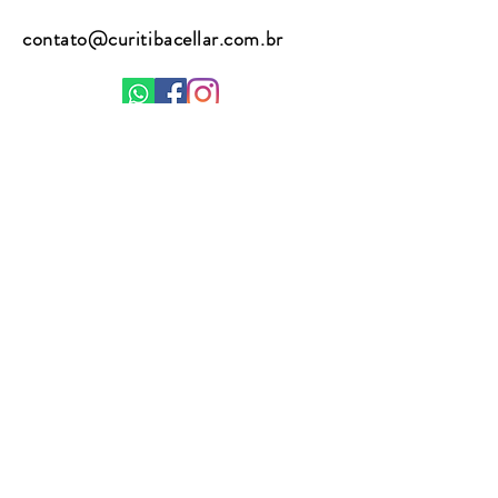
carvalho francês
contato@curitibacellar.com.br
Envelhecimento - 10 meses em garrafa
(41) 9 8867 2762
(41) 9 8815 3255
Enviar
A venda de bebidas alcoólicas é
proibida para menores de 18 anos. Se