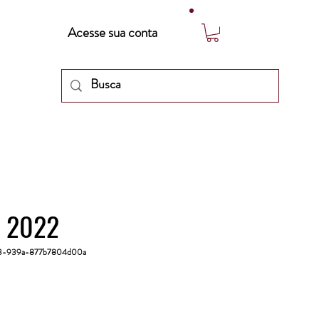
Acesse sua conta
o 2022
03-939a-877b7804d00a
ço