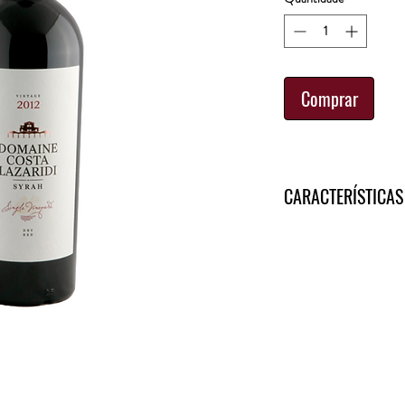
Comprar
CARACTERÍSTICAS
País
- Grécia
Região
- Drama
Uvas
- Syrah
Cor
- Vermelho inte
Aroma
- Intenso e c
apresenta notas de e
Paladar
- Ótimo corp
toques de pimenta, e
elegante e sutil de h
Harmonização
- Ragu