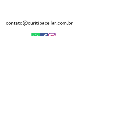
contato@curitibacellar.com.br
(41) 9 8867 2762
(41) 9 8815 3255
Enviar
A venda de bebidas alcoólicas é