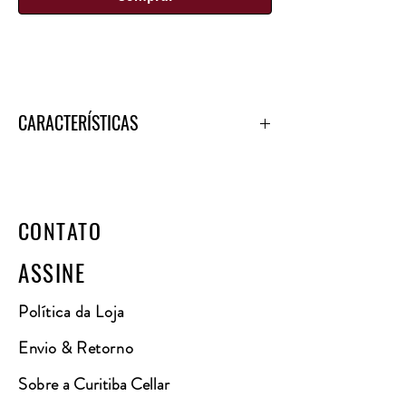
CARACTERÍSTICAS
País
- Brasil
Uvas
- Sauvignon Blanc
Cor
- Amarelo palha esverdeado
Aroma
- Notas herbáceas, aspargo, flor de
CONTATO
laranjeira e de panificação
Paladar
- Vibrante, penetrante e saboroso
ASSINE
com perlage fino e abundante
Harmonização
- Saladas, queijos frescos e
Política da Loja
cataplana de mariscos
Serviço -
5°C a 6°C
Envio & Retorno
Teor alcoólico
- 12%
Autólise
- 24 meses
Sobre
a Curitiba Cellar