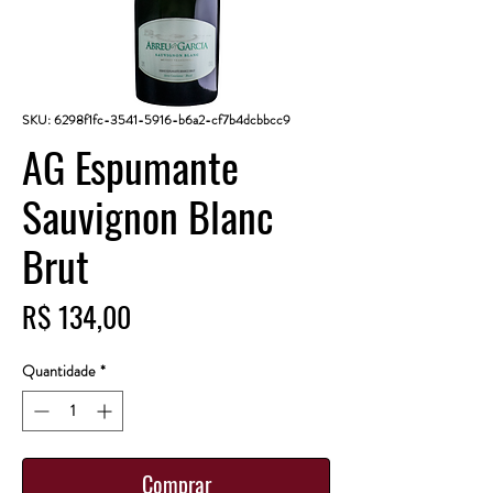
SKU: 6298f1fc-3541-5916-b6a2-cf7b4dcbbcc9
AG Espumante
Sauvignon Blanc
Brut
Preço
R$ 134,00
Quantidade
*
Comprar