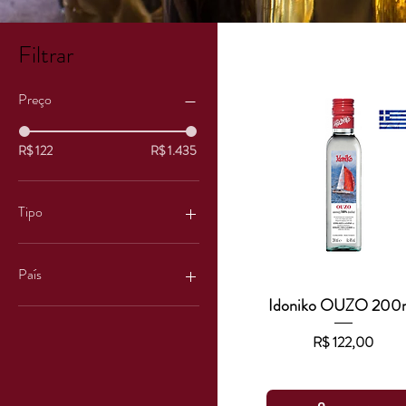
Filtrar
Preço
R$ 122
R$ 1.435
Tipo
Ouzo
Tsipouro
País
Idoniko OUZO 200
Visualização rápida
Grécia
Preço
R$ 122,00