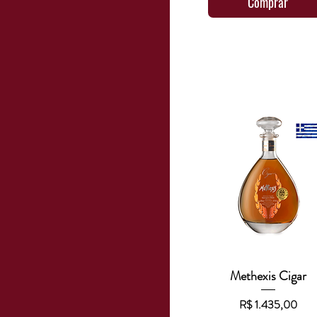
Comprar
Methexis Cigar
Visualização rápida
Preço
R$ 1.435,00