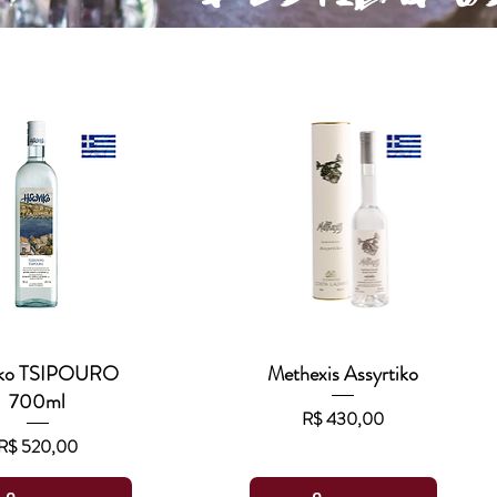
iko TSIPOURO
ualização rápida
Methexis Assyrtiko
Visualização rápida
700ml
Preço
R$ 430,00
Preço
R$ 520,00