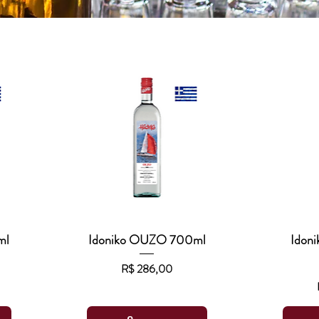
ml
Idoniko OUZO 700ml
Visualização rápida
Idon
Vis
Preço
R$ 286,00