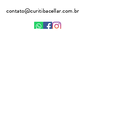
contato@curitibacellar.com.br
(41) 9 8867 2762
(41) 9 8815 3255
Enviar
A venda de bebidas alcoólicas é
proibida para menores de 18 anos. Se