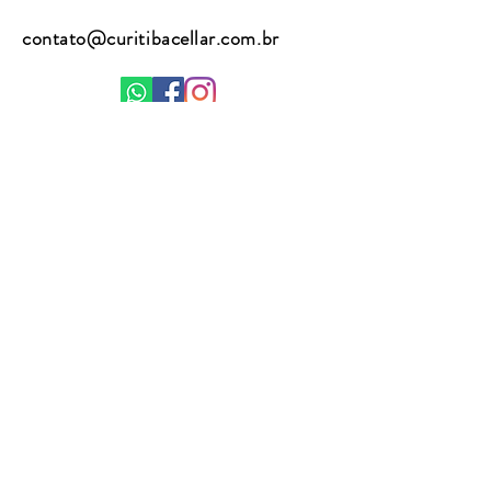
Serviço
- 15°C a 17°C
contato@curitibacellar.com.br
Teor alcoólico
- 14%
Envelhecimento
- 12 meses em barricas de
500 litros de carvalho francês, de 500lt
e tanques de concreto
(41) 9 8867 2762
(41) 9 8815 3255
Enviar
A venda de bebidas alcoólicas é
proibida para menores de 18 anos. Se