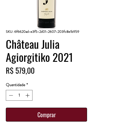
SKU: 6f6620ad-e3f5-2d01-2607-203fc8e1b959
Château Julia
Agiorgitiko 2021
Preço
R$ 579,00
Quantidade
*
Comprar